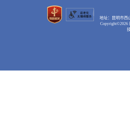
案件、
督答复
地址：昆明市西山区滇
Copyright©
2026
行政复
理，适
第
档案是
活动过
像、实
第
案件材
议机构