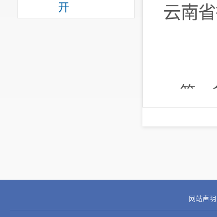
开
云南省
第
管理，
水平
，
人民共
法》
等
定本办
网站声明
第