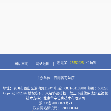
四、一般公共预算财政拨款
“
三公
”
经费支出决
第四部分
其他重要事项及相关口径情况说明
一、机关运行经费支出情况
二、国有资产占用情况
三、政府采购支出情况
您是第
25552025
位访客
网站声明
网站地图
四、部门绩效自评情况
主办单位：云南省司法厅
地址：昆明市西山区滇池路219号 电话：0871-64189001 邮编：650228
（一）部门整体支出绩效自评情况
Copyright©
2026
版权所有，未经协议授权，禁止下载使用或建立镜像
技术支持：北京华宇信息技术有限公司
（二）部门整体支出绩效自评表
滇ICP备20000821号-3
政府网站标识码：5300000014