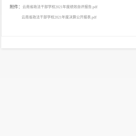
附件：
云南省政法干部学校2021年度绩效自评报告.pdf
六、一般公共预算财政拨款基本支出决算表
云南省政法干部学校2021年度决算公开报表.pdf
七、政府性基金预算财政拨款收入支出决算表
八、国有资本经营预算财政拨款收入支出决算
九、
“
三公
”
经费、行政参公单位机关运行经费
第三部分
2021
年度部门决算情况说明
一、收入决算情况说明
二、支出决算情况说明
三、一般公共预算财政拨款支出决算情况说明