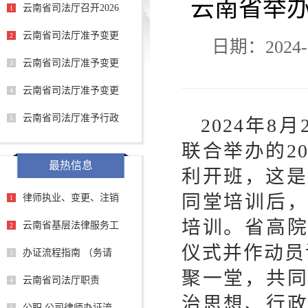
云南省举办
云南省司法厅召开2026
1
云南省司法厅准予变更
2
日期：2024-0
云南省司法厅准予变更
3
云南省司法厅准予变更
4
云南省司法厅准予行政
5
2024
年
8
月
联合举办的
2
最热信息
利开班，这是
同堂培训后
律师执业、变更、注销
1
培训。省高
云南省基层法律服务工
2
仪式并作动员
办证流程指南 （务请
3
聚一堂，共
云南省司法厅职责
4
治思想、行
公职 公司律师办证流
5