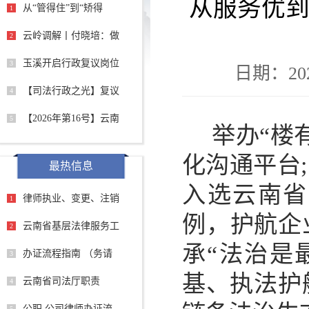
从服务优到
从“管得住”到“矫得
1
云岭调解丨付晓培：做
2
玉溪开启行政复议岗位
3
日期：2025
【司法行政之光】复议
4
【2026年第16号】云南
5
举办“楼
化沟通平台
最热信息
入选云南省
律师执业、变更、注销
1
例，护航企
云南省基层法律服务工
2
承“法治是
办证流程指南 （务请
3
基、执法护
云南省司法厅职责
4
公职 公司律师办证流
5