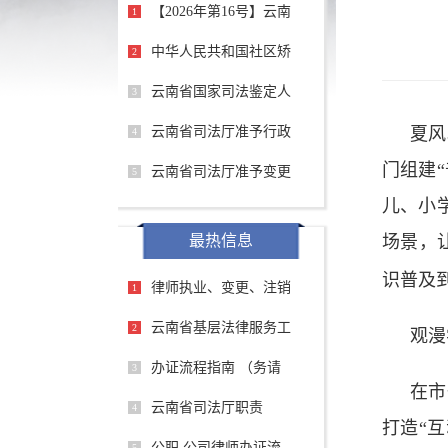
【2026年第16号】云南
1
中华人民共和国社区矫
2
云南省国家司法鉴定人
3
云南省司法厅准予行政
夏风
4
门组建
云南省司法厅准予变更
5
儿、小
最热信息
场景，
识普及
律师执业、变更、注销
1
云南省基层法律服务工
2
观漫
办证流程指南 （务请
3
在市
云南省司法厅职责
4
打造“
公职 公司律师办证流
5