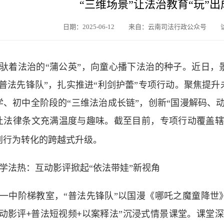
“三维场景”让法治教育“玩”
日期：2025-06-12
来自：云南司法行政公众号
驮着法治的“蒲公英”，向童心播下法治的种子。近日，
“普法先锋队”，扎实推进“利剑护蕾”专项行动。聚焦提
学、初中全阶段的“三维法治成长链”，创新“国漫解码、
让法律条文充满温度与趣味。截至目前，专项行动覆盖
到行为转化的跨越式升级。
学法热：互动影评掀起“依法带娃”新视角
一中阶梯教室，“普法先锋队”以国漫《哪吒之魔童降世
互动影评
普法短视频
以案释法”沉浸式情景课堂。课堂深
+
+