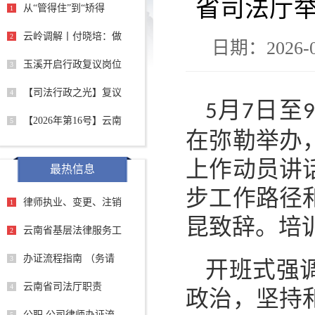
省司法厅
从“管得住”到“矫得
1
云岭调解丨付晓培：做
2
日期：2026-0
玉溪开启行政复议岗位
3
【司法行政之光】复议
4
月
日至
5
7
9
【2026年第16号】云南
5
在弥勒举办
上作动员讲
最热信息
步工作路径
律师执业、变更、注销
1
昆致辞。培
云南省基层法律服务工
2
办证流程指南 （务请
3
开班式强
云南省司法厅职责
4
政治，坚持
公职 公司律师办证流
5