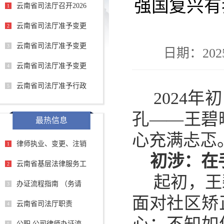
强国复兴有我
云南省司法厅召开2026
1
云南省司法厅准予变更
2
云南省司法厅准予变更
3
日期：2025
云南省司法厅准予变更
4
云南省司法厅准予行政
5
2024
孔——王碧
最热信息
心充满忐忑
律师执业、变更、注销
1
初涉：在
云南省基层法律服务工
2
起初，王
办证流程指南 （务请
3
面对社区矫
云南省司法厅职责
4
公职 公司律师办证流
5