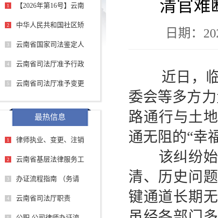
清官难
【2026年第16号】云南
1
中华人民共和国社区矫
2
日期：2026
云南省国家司法鉴定人
3
云南省司法厅准予行政
4
近日，临沧
云南省司法厅准予变更
5
委会等多方力
路通行与土地
最热信息
通无阻的“幸
律师执业、变更、注销
1
该纠纷始于
云南省基层法律服务工
2
清、历史问
办证流程指南 （务请
3
键通道长期无
云南省司法厅职责
4
虽经各部门
公职 公司律师办证流
5