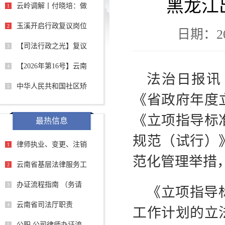
黑龙江
云岭调解丨付晓培：做
1
玉溪开启行政复议岗位
2
日期：202
【司法行政之光】复议
3
【2026年第16号】云南
4
法治日报讯
中华人民共和国社区矫
5
《省政府年度
《立项指导标
最热信息
规范（试行）
律师执业、变更、注销
1
范化管理举措
云南省基层法律服务工
2
办证流程指南 （务请
3
《立项指导
云南省司法厅职责
4
工作计划的立
公职 公司律师办证流
5