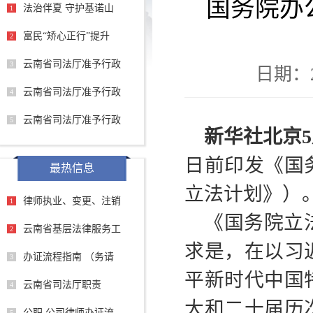
国务院办
法治伴夏 守护基诺山
1
富民“矫心正行”提升
2
云南省司法厅准予行政
3
日期：20
云南省司法厅准予行政
4
云南省司法厅准予行政
5
新华社北京5
日前印发《国
最热信息
立法计划》）
律师执业、变更、注销
1
《国务院立
云南省基层法律服务工
2
求是，在以习
办证流程指南 （务请
3
平新时代中国
云南省司法厅职责
4
大和二十届历
公职 公司律师办证流
5