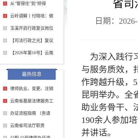
省司
从“管得住”到“矫得
1
云岭调解丨付晓培：做
2
日期：2026-0
玉溪开启行政复议岗位
3
【司法行政之光】复议
4
【2026年第16号】云南
5
为深入践行
与服务质效，
最热信息
作跨越升级，5
律师执业、变更、注销
1
昆明举办。全省
云南省基层法律服务工
2
助业务骨干、
办证流程指南 （务请
3
190余人参
云南省司法厅职责
4
并讲话。
公职 公司律师办证流
5