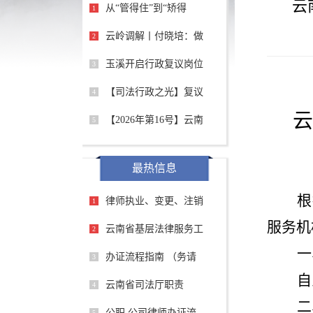
云
从“管得住”到“矫得
1
云岭调解丨付晓培：做
2
玉溪开启行政复议岗位
3
【司法行政之光】复议
4
云
【2026年第16号】云南
5
最热信息
根
律师执业、变更、注销
1
服务机
云南省基层法律服务工
2
一
办证流程指南 （务请
3
自
云南省司法厅职责
4
二
公职 公司律师办证流
5