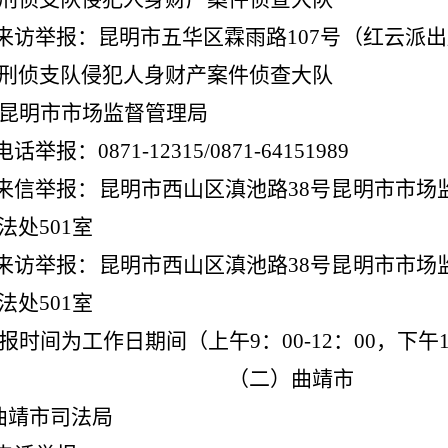
来访举报：昆明市五华区霖雨路
107
号（红云派出
刑侦支队侵犯人身财产案件侦查大队
昆明市市场监督管理局
电话举报：
0871-12315/0871-64151989
来信举报：昆明市西山区滇池路
38
号昆明市市场
法处
501
室
来访举报：昆明市西山区滇池路
38
号昆明市市场
法处
501
室
报时间为工作日期间（上午
9
：
00-12
：
00
，下午
（二）曲靖市
曲靖市司法局