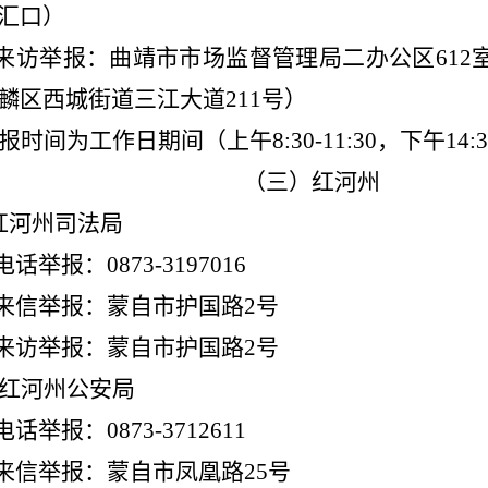
汇口）
来访举报：曲靖市市场监督管理局二办公区
612
麟区西城街道三江大道
211
号）
报时间为工作日期间（上午
8:30-11:30
，下午
14:3
（三）红河州
红河州司法局
电话举报：
0873-3197016
来信举报：蒙自市护国路
2
号
来访举报：蒙自市护国路
2
号
红河州公安局
电话举报：
0873-3712611
来信举报：蒙自市凤凰路
25
号