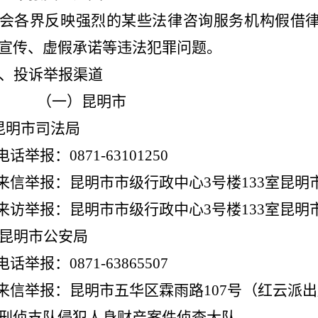
会各界反映强烈的某些法律咨询服务机构假借
宣传、虚假承诺等违法犯罪问题。
、
投诉举报渠道
（一）昆明市
昆明市司法局
电话举报：
0871-63101250
来信举报：昆明市市级行政中心
3
号楼
133
室昆明
来访举报：昆明市市级行政中心
3
号楼
133
室昆明
昆明市公安局
电话举报：
0871-63865507
来信举报：昆明市五华区霖雨路
107
号（红云派出
刑侦支队侵犯人身财产案件侦查大队