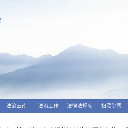
开
法治云南
法治工作
法律法规库
扫黑除恶