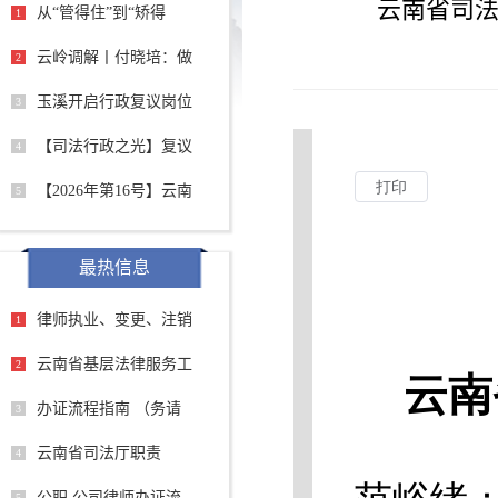
云南省司法
从“管得住”到“矫得
1
云岭调解丨付晓培：做
2
玉溪开启行政复议岗位
3
【司法行政之光】复议
4
【2026年第16号】云南
5
最热信息
律师执业、变更、注销
1
云南省基层法律服务工
2
办证流程指南 （务请
3
云南省司法厅职责
4
公职 公司律师办证流
5