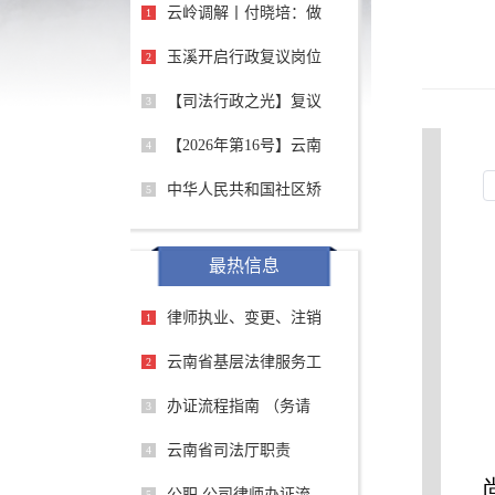
云岭调解丨付晓培：做
1
玉溪开启行政复议岗位
2
【司法行政之光】复议
3
【2026年第16号】云南
4
中华人民共和国社区矫
5
最热信息
律师执业、变更、注销
1
云南省基层法律服务工
2
办证流程指南 （务请
3
云南省司法厅职责
4
公职 公司律师办证流
5