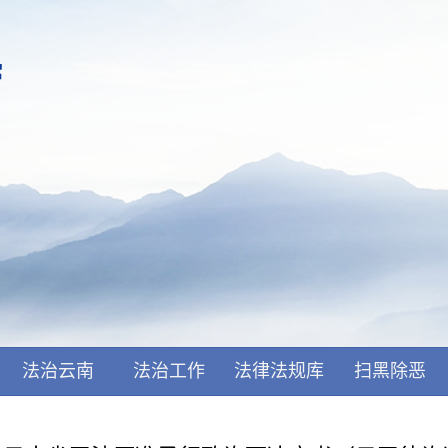
开
法治云南
法治工作
法律法规库
扫黑除恶