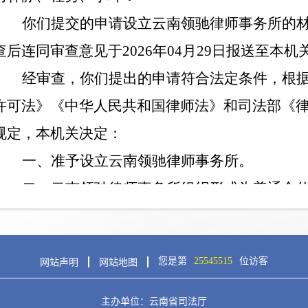
您是第
25545515
位访客
网站声明
网站地图
主办单位：云南省司法厅