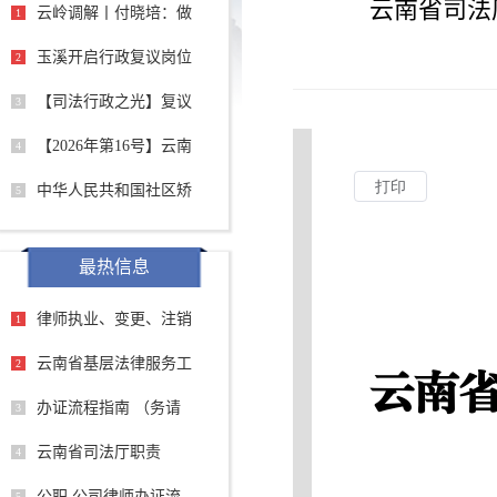
云南省司法
云岭调解丨付晓培：做
1
玉溪开启行政复议岗位
2
【司法行政之光】复议
3
【2026年第16号】云南
4
中华人民共和国社区矫
5
最热信息
律师执业、变更、注销
1
云南省基层法律服务工
2
办证流程指南 （务请
3
云南省司法厅职责
4
公职 公司律师办证流
5