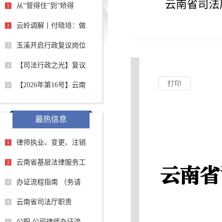
云南省司法
从“管得住”到“矫得
1
云岭调解丨付晓培：做
2
玉溪开启行政复议岗位
3
【司法行政之光】复议
4
【2026年第16号】云南
5
最热信息
律师执业、变更、注销
1
云南省基层法律服务工
2
办证流程指南 （务请
3
云南省司法厅职责
4
公职 公司律师办证流
5