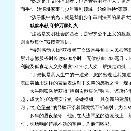
“她既是正义的捍卫者，也是青春的守护人，更是
面手”。她深耕家事与少年审判领域，始终秉持“家事
“孩子眼中的光，就是我们少年审判法官的星辰大
默默奉献 守护万家灯火
“法治是文明社会的基石，是守护公平正义的巍巍长
别贡献集体”紧接着宣讲。
“特别感动人物”获得者丁文涛是寻甸县人民检
累计志愿服务时长达9200小时，无偿献血5200毫升
利院及孤寡老人义务理发13170余人次，帮扶走访孤、
“丁叔叔是我人生中的一道光，您的出现让我知
表曲美仙用这样的言语表达对丁文涛的感激之情，现场
大牛圈联防所获得“特别贡献集体”称号。该所位于
起，成为维护边境安宁的“关键枢纽”；其创新的建所
习，“红色堡垒”的经验正沿着国境线不断辐射，为全省
多年的昼夜坚守，他们在人迹罕至的边境线上，筑
时，现场响起持续不断的掌声，为他们喝彩。