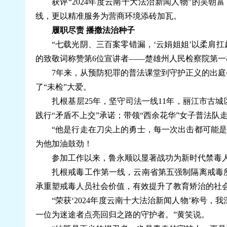
获评“2024年度云南十大法治新闻人物”的吴
线，更以精准服务为营商环境添砖加瓦。
履职尽责 播撒法治种子
“七载光阴、三百案零错漏，‘云娟姐姐’以柔肩扛
的致敬词称赞第6位宣讲者——楚雄州人民检察院第
7年来，从预防犯罪的普法课堂到守护正义的出
了“未检”大爱。
扎根基层25年，坚守司法一线11年，丽江市古
践行“矛盾不上交”承诺；带领“西余花华”女子普法队
“他是行走在刀尖上的勇士，每一次出击都可能
为他加油鼓劲！
参加工作以来，鲁永顺以显著战功为新时代禁毒人民
扎根戒毒工作第一线，云南省第五强制隔离戒毒
承重塑戒毒人员社会价值，有效提升了教育矫治的社
“荣获‘2024年度云南十大法治新闻人物’称
一位为迷途者点亮回归之路的守护者。”黄笑说。