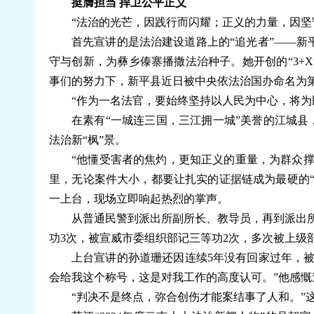
挺膺担当 捍卫公平正义
“法治的光芒，因践行而闪耀；正义的力量，因坚守
首先宣讲的是法治建设道路上的“追光者”——新
守与创新，为彝乡傣寨播撒法治种子。她开创的“3+
事们的努力下，新平县近日被中央依法治国办命名为
“作为一名法官，要始终坚持以人民为中心，将为
在素有“一城连三国，三江拥一城”美誉的江城县
法治新“枫”景。
“他懂受害者的焦灼，更知正义的重量，为群众撑
里，无论案件大小，都要让扎实的证据链成为最硬的“
一上台，现场立即响起热烈的掌声。
从普通民警到派出所副所长、教导员，再到派出
功3次，被宣威市委组织部记三等功2次，多次被上级
上台宣讲的孙道珊还因连续5年没有回家过年，被
会给我这个称号，这是对我工作的高度认可。”他感慨
“判决不是终点，弥合创伤才能案结事了人和。”