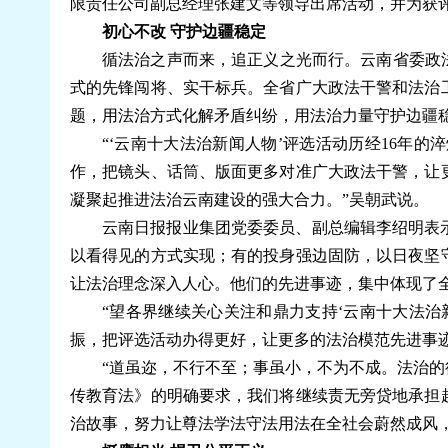
限责任公司副总经理张建文等领导出席活动，并为获
初心不改 守护边疆稳定
循法治之声而来，追正义之光而行。云南省委政
式的先锋闯将、实干标兵。全省广大政法干警和法治
题，用法治方式化解矛盾纠纷，用法治力量守护边疆
“‘云南十大法治新闻人物’评选活动历经16年
作，把镜头、话筒、版面更多对准广大政法干警，让
凝聚起推进法治云南建设的强大合力。”吴朝武说。
云南日报报业集团党委委员、副总编辑李绍明表
以看得见的方式实现；有的投身强边固防，以日夜坚
让法治理念深入人心。他们的先进事迹，集中体现了
“望各界继续关心关注和鼎力支持‘云南十大法
振，把评选活动办得更好，让更多的法治模范先进事
“道虽迩，不行不至；事虽小，不为不成。法治
传教育法》的明确要求，我们将继续责无旁贷地承担
治故事，努力让尊法学法守法用法在全社会蔚然成风