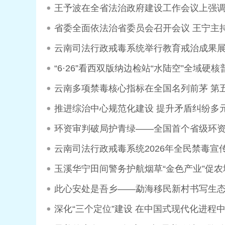
王予波在全省法治政府建设工作会议上强调
省委全面依法治省委员会召开会议 王宁主
云南司法行政戒毒系统举行教育戒治成果展
“6·26”看西双版纳边检站“水陆空”全域硬核
云南多项禁毒核心指标在全国名列前茅 第
推进综治中心规范化建设 提升矛盾纠纷多
环资审判破局护青绿——全国首个省级环
云南司法行政戒毒系统2026年全民禁毒宣传
玉溪华宁田间警务护航烟草“金色产业”促农
此心安处是吾乡——勐海移民新村书写生
深化“三个定位”建设 在中国式现代化进程