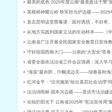
最美的底色 2025年度云南“最美政法干警”
英模精神耀云岭 铁军担当护边疆——202
直击昆明这堂禁毒课：面对诱惑，不好奇
从地方实践到国家立法的生动样本——《
云南省广泛开展全民国家安全教育日宣传
守好祖国西南大门——云南的“大安全”答卷
省委全面依法治省工作会议强调：深入学习
“海棠”凝赤胆，巾帼戍边关——绿春县秋
红河金平：“沿河施策”绘出基层社会治理“同
法治润雨林 固本兴边疆——景洪市法治建
在灿烂阳光下 云南省2025年“宪法宣传周