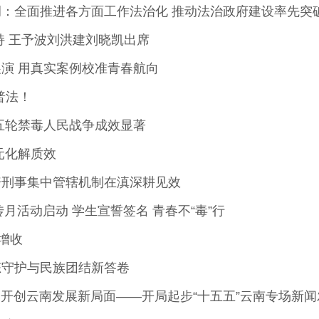
：全面推进各方面工作法治化 推动法治政府建设率先突
持 王予波刘洪建刘晓凯出席
演 用真实案例校准青春航向
普法！
五轮禁毒人民战争成效显著
元化解质效
资刑事集中管辖机制在滇深耕见效
月活动启动 学生宣誓签名 青春不“毒”行
增收
态守护与民族团结新答卷
中开创云南发展新局面——开局起步“十五五”云南专场新