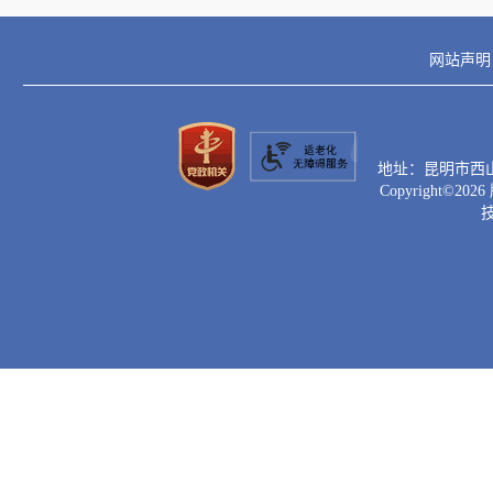
《工
效、强
网站声明
要把普
工作保
地址：昆明市西山区滇
资源优
Copyright©
2026
“两微一
传吸引
行普法
配合的
体普法
考核评
《云