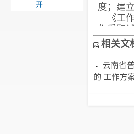
开
度；建
《工
作采取
推进，
相关文
排，20
作，实现
云南省
年，在
的 工作方
重要普
任评价书
责任履
制的相
示、督