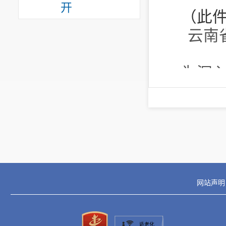
开
（此
云南
为深
化法治
党代会关
发挥公
的法治
根据《
条措施
网站声明
一、发
全方位覆