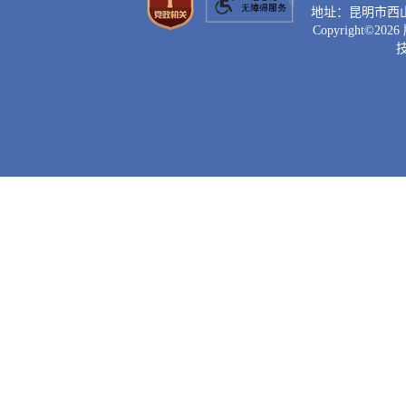
地址：昆明市西山区滇
台，运用
Copyright©
2026
公众号、
乡、便
法律服务
台”，
实现法律
率达60
务实体
规范化
局建设的
的“校园
平台。推