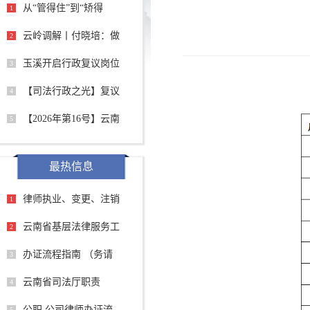
从“管得住”到“矫得
1
云岭调解丨付晓培：做
2
玉溪开启行政复议岗位
3
【司法行政之光】复议
4
【2026年第16号】云南
5
最热信息
律师执业、变更、注销
1
云南省基层法律服务工
2
办证流程指南 （务请
3
云南省司法厅职责
4
公职 公司律师办证流
5