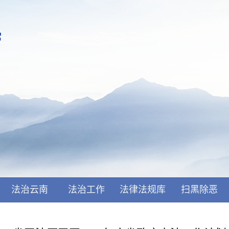
开
法治云南
法治工作
法律法规库
扫黑除恶