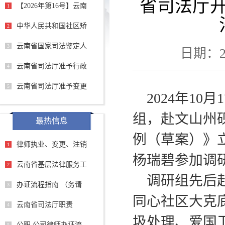
省司法厅
【2026年第16号】云南
1
中华人民共和国社区矫
2
云南省国家司法鉴定人
3
日期：20
云南省司法厅准予行政
4
云南省司法厅准予变更
5
2024
年
10
月
1
组，赴文山州
最热信息
例（草案）》
律师执业、变更、注销
1
杨瑞碧参加调
云南省基层法律服务工
2
调研组先后
办证流程指南 （务请
3
同心社区大克
云南省司法厅职责
4
圾处理、爱国
公职 公司律师办证流
5