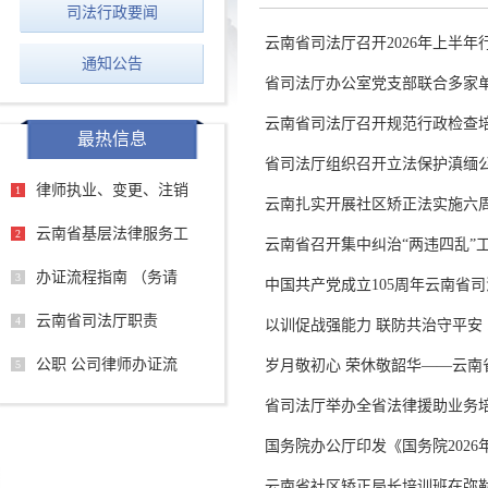
司法行政要闻
云南省司法厅召开2026年上半
通知公告
省司法厅办公室党支部联合多家
云南省司法厅召开规范行政检查
最热信息
省司法厅组织召开立法保护滇缅
律师执业、变更、注销
1
云南扎实开展社区矫正法实施六
云南省基层法律服务工
2
云南省召开集中纠治“两违四乱”
办证流程指南 （务请
3
中国共产党成立105周年云南省司
云南省司法厅职责
4
以训促战强能力 联防共治守平安 ..
公职 公司律师办证流
岁月敬初心 荣休敬韶华——云南
5
省司法厅举办全省法律援助业务
国务院办公厅印发《国务院202
云南省社区矫正局长培训班在弥