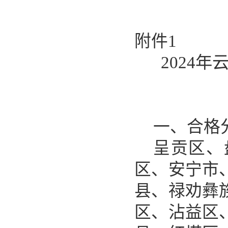
附件
1
2024
年
一、合格
呈贡区、
区、安宁市
县、禄劝彝
区、沾益区