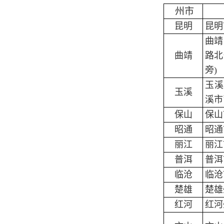
州市
昆明
昆明
曲靖
曲靖
路北
旁)
玉溪
玉溪
溪市
保山
保山
昭通
昭通
丽江
丽江
普洱
普洱
临沧
临沧
楚雄
楚雄
红河
红河