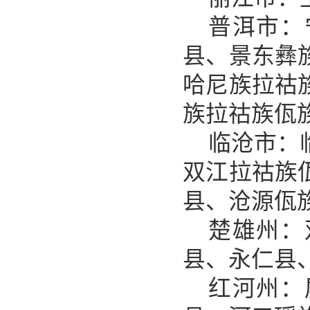
普洱市：
县、景东彝
哈尼族拉祜
族拉祜族佤
临沧市：
双江拉祜族
县、沧源佤
楚雄州：
县、永仁县
红河州：