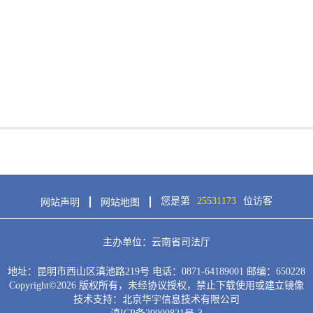
您是第
25531173
位访客
网站声明
网站地图
主办单位：云南省司法厅
地址：昆明市西山区滇池路219号 电话：0871-64189001 邮编：650228
Copyright©
2026
版权所有，未经协议授权，禁止下载使用或建立镜像
技术支持：北京华宇信息技术有限公司