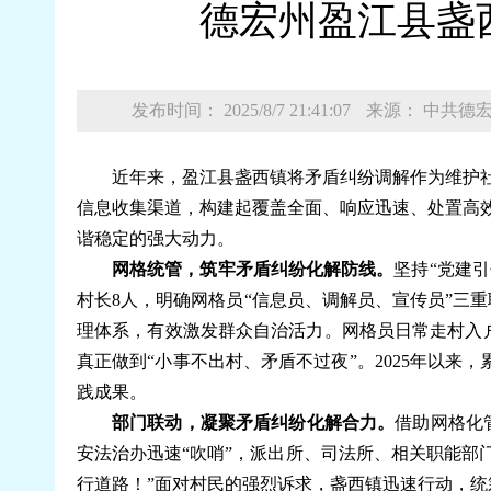
德宏州盈江县盏西
发布时间： 2025/8/7 21:41:07
来源： 中共德
近年来，盈江县盏西镇将矛盾纠纷调解作为维护
信息收集渠道，构建起覆盖全面、响应迅速、处置高
谐稳定的强大动力。
网格统管，筑牢矛盾纠纷化解防线。
坚持“党建引
村长8人，明确网格员“信息员、调解员、宣传员”三
理体系，有效激发群众自治活力。网格员日常走村入
真正做到“小事不出村、矛盾不过夜”。2025年以来，
践成果。
部门联动，凝聚矛盾纠纷化解合力。
借助网格化
安法治办迅速“吹哨”，派出所、司法所、相关职能部
行道路！”面对村民的强烈诉求，盏西镇迅速行动，